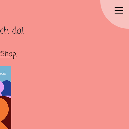
ch da!
m
Shop
.